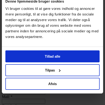
Denne hjemmeside bruger cookies
Log ind
Bliv Medlem
Vi bruger cookies til at gøre vores indhold og annoncer
mere personligt, til at vise dig funktioner fra de sociale
Username
medier og til at analysere vores trafik. Vi deler også
Password
oplysninger om din brug af vores website med vores
Remember Me
partnere inden for annoncering på sociale medier og med
Lost your password?
vores analysepartnere.
Bageri:
Kontaktperson:
*
Tillad alle
Adresse:
Post nr.:
Tilpas
By:
Afvis
Telefon:
Mail:
*