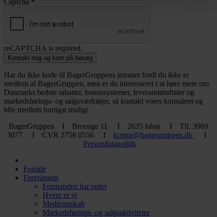
Captcha
*
reCAPTCHA is required.
Kontakt mig og kom på besøg
Har du ikke kode til BagerGruppens intranet fordi du ikke er
medlem af BagerGruppen, men er du interesseret i at høre mere om
Danmarks bedste rabatter, bonussystemer, leverandøraftaler og
markedsførings- og salgsværktøjer, så kontakt vores konsulent og
bliv medlem hurtigst muligt.
BagerGruppen I Broenge 11 I 2635 Ishøj I Tlf. 3969
3077 I CVR 2758 0556 I
kontor@bagergruppen.dk
I
Persondatapolitik
Forside
Foreningen
Formanden har ordet
Hvem er vi
Medlemsskab
Markedsførings- og salgsaktiviteter