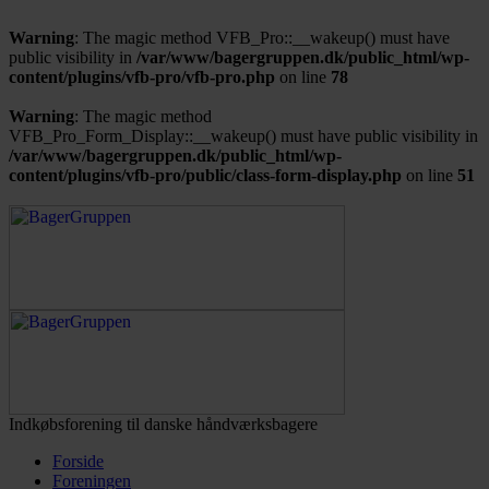
Warning
: The magic method VFB_Pro::__wakeup() must have
public visibility in
/var/www/bagergruppen.dk/public_html/wp-
content/plugins/vfb-pro/vfb-pro.php
on line
78
Warning
: The magic method
VFB_Pro_Form_Display::__wakeup() must have public visibility in
/var/www/bagergruppen.dk/public_html/wp-
content/plugins/vfb-pro/public/class-form-display.php
on line
51
Indkøbsforening til danske håndværksbagere
Forside
Foreningen