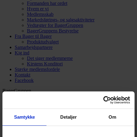
Formanden har ordet
Hvem er vi
Medlemsskab
Markedsførings- og salgsaktiviteter
Vedtægter for BagerGruppen
BagerGruppens Bestyrelse
Fra Bager til Bager
Produktudvalget
Samarbejdspartnere
Kig ind
Det siger medlemmerne
Kirstens Konditori
Stærke medlemsfordele
Kontakt
Facebook
BagerGruppen
Broenge 11
2635 Ishøj
3969 3077
kontor@bagergruppen.dk
Samtykke
Detaljer
Om
Intranet Login