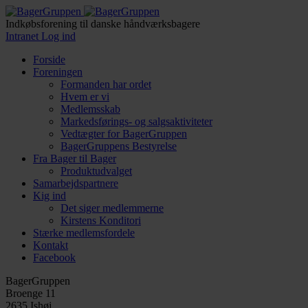
Indkøbsforening til danske håndværksbagere
Intranet Log ind
Forside
Foreningen
Formanden har ordet
Hvem er vi
Medlemsskab
Markedsførings- og salgsaktiviteter
Vedtægter for BagerGruppen
BagerGruppens Bestyrelse
Fra Bager til Bager
Produktudvalget
Samarbejdspartnere
Kig ind
Det siger medlemmerne
Kirstens Konditori
Stærke medlemsfordele
Kontakt
Facebook
BagerGruppen
Broenge 11
2635 Ishøj