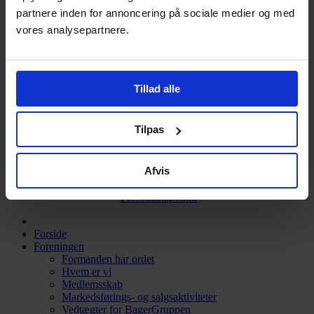
partnere inden for annoncering på sociale medier og med
Broenge 11
vores analysepartnere.
2635 Ishøj
Tlf. 3969 3077
kontor@bagergruppen.dk
Bliv medlem
Tillad alle
Klik her og få adgang til markedets bedste priser og rabatter
igennem BagerGruppen.
Tilpas
Bliv medlem
Afvis
BagerGruppen I Broenge 11 I 2635 Ishøj I Tlf. 3969
3077 I CVR 2758 0556 I
kontor@bagergruppen.dk
I
Persondatapolitik
Forside
Foreningen
Formanden har ordet
Hvem er vi
Medlemsskab
Markedsførings- og salgsaktiviteter
Vedtægter for BagerGruppen