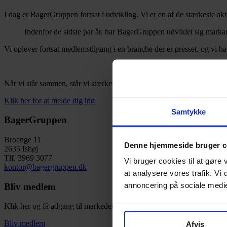
I dag er BagerGruppen fortsat i udvikling. Vi er en af de stærkeste ak
Indenfor de sidste par år, har BagerGruppen udviklet sig markant
Vi oplever fortsat medlemstilgang i en branche der er presset, og vi ha
Når vi står sammen, står vi stærkere…
Klik her for at melde dig ind
Samtykke
BagerGruppen
Broenge 11
Denne hjemmeside bruger c
2635 Ishøj
Tlf. 3969 3077
Vi bruger cookies til at gøre 
kontor@bagergruppen.dk
at analysere vores trafik. Vi
annoncering på sociale medi
Bliv medlem
Klik her og få adgang til markedets bedste priser og rabatter igenne
Bliv medlem
Afvis