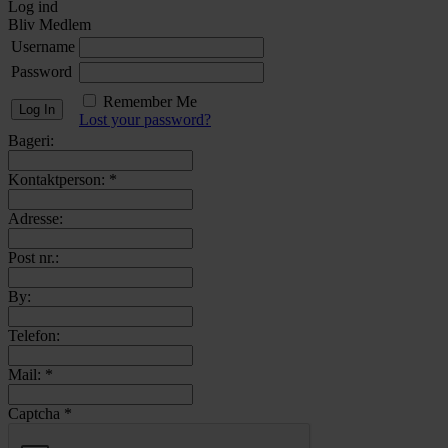
Log ind
Bliv Medlem
Username
Password
Remember Me
Lost your password?
Bageri:
Kontaktperson:
*
Adresse:
Post nr.:
By:
Telefon:
Mail:
*
Captcha
*