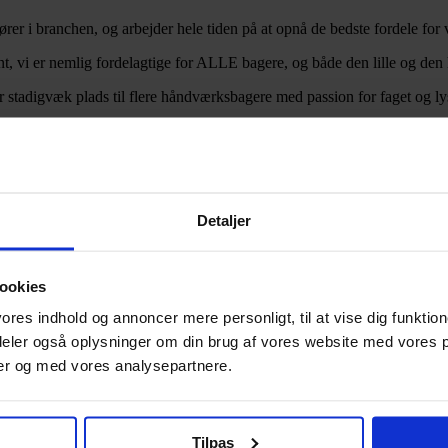
tører i branchen, og arbejder hele tiden på at opnå de bedste fordele fo
, vi er nemlig fordelagtige for ALLE bagere, og både den lille og den he
r stadigvæk plads til flere håndværksbagere med passion for faget og lyst 
Detaljer
ookies
vores indhold og annoncer mere personligt, til at vise dig funktion
 deler også oplysninger om din brug af vores website med vores p
er og med vores analysepartnere.
m BagerGruppen.
Tilpas