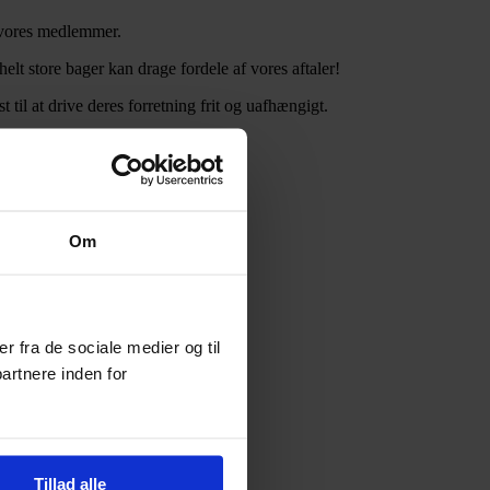
r vores medlemmer.
lt store bager kan drage fordele af vores aftaler!
til at drive deres forretning frit og uafhængigt.
Om
er fra de sociale medier og til
artnere inden for
Tillad alle