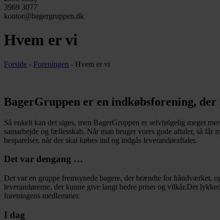
3969 3077
kontor@bagergruppen.dk
Hvem er vi
Forside
-
Foreningen
-
Hvem er vi
BagerGruppen er en indkøbsforening, der 
Så enkelt kan det siges, men BagerGruppen er selvfølgelig meget mere en
samarbejde og fællesskab. Når man bruger vores gode aftaler, så får m
besparelser, når der skal købes ind og indgås leverandøraftaler.
Det var dengang …
Det var en gruppe fremsynede bagere, der brændte for håndværket, og s
leverandørerne, der kunne give langt bedre priser og vilkår.Det lykk
foreningens medlemmer.
I dag