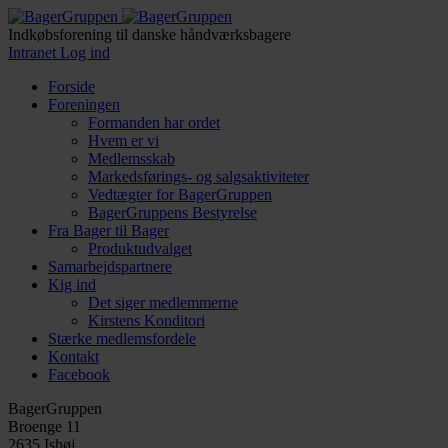
Indkøbsforening til danske håndværksbagere
Intranet Log ind
Forside
Foreningen
Formanden har ordet
Hvem er vi
Medlemsskab
Markedsførings- og salgsaktiviteter
Vedtægter for BagerGruppen
BagerGruppens Bestyrelse
Fra Bager til Bager
Produktudvalget
Samarbejdspartnere
Kig ind
Det siger medlemmerne
Kirstens Konditori
Stærke medlemsfordele
Kontakt
Facebook
BagerGruppen
Broenge 11
2635 Ishøj