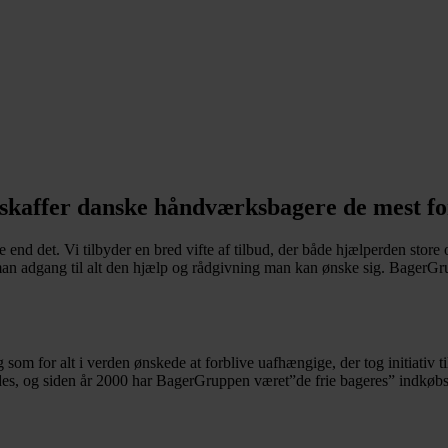
skaffer danske håndværksbagere de mest for
d det. Vi tilbyder en bred vifte af tilbud, der både hjælperden store og
an adgang til alt den hjælp og rådgivning man kan ønske sig. BagerGrupp
om for alt i verden ønskede at forblive uafhængige, der tog initiativ ti
edes, og siden år 2000 har BagerGruppen været”de frie bageres” indkøbs