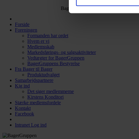
BagerGruppen I Broenge 11 I 
Forside
Foreningen
Formanden har ordet
Hvem er vi
Medlemsskab
Markedsførings- og salgsaktiviteter
Vedtægter for BagerGruppen
BagerGruppens Bestyrelse
Fra Bager til Bager
Produktudvalget
Samarbejdspartnere
Kig ind
Det siger medlemmerne
Kirstens Konditori
Stærke medlemsfordele
Kontakt
Facebook
Intranet Log ind