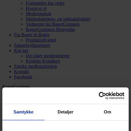
Formanden har ordet
Hvem er vi
Medlemsskab
Markedsførings- og salgsaktiviteter
Vedtægter for BagerGruppen
BagerGruppens Bestyrelse
Fra Bager til Bager
Produktudvalget
Samarbejdspartnere
Kig ind
Det siger medlemmerne
Kirstens Konditori
Stærke medlemsfordele
Kontakt
Facebook
BagerGruppen
Broenge 11
2635 Ishøj
3969 3077
kontor@bagergruppen.dk
Samtykke
Detaljer
Om
Intranet Login