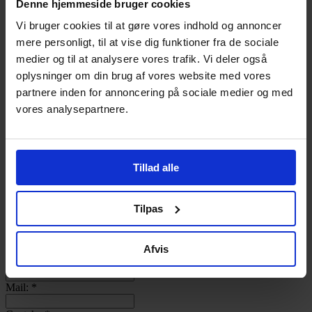
Denne hjemmeside bruger cookies
Log ind
Bliv Medlem
Vi bruger cookies til at gøre vores indhold og annoncer
mere personligt, til at vise dig funktioner fra de sociale
Username
medier og til at analysere vores trafik. Vi deler også
Password
oplysninger om din brug af vores website med vores
Remember Me
partnere inden for annoncering på sociale medier og med
Lost your password?
vores analysepartnere.
Bageri:
Kontaktperson:
*
Tillad alle
Adresse:
Post nr.:
Tilpas
By:
Afvis
Telefon:
Mail:
*