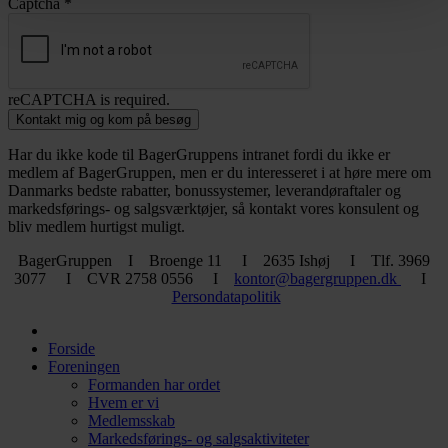
Captcha
*
reCAPTCHA is required.
Kontakt mig og kom på besøg
Har du ikke kode til BagerGruppens intranet fordi du ikke er
medlem af BagerGruppen, men er du interesseret i at høre mere om
Danmarks bedste rabatter, bonussystemer, leverandøraftaler og
markedsførings- og salgsværktøjer, så kontakt vores konsulent og
bliv medlem hurtigst muligt.
BagerGruppen I Broenge 11 I 2635 Ishøj I Tlf. 3969
3077 I CVR 2758 0556 I
kontor@bagergruppen.dk
I
Persondatapolitik
Forside
Foreningen
Formanden har ordet
Hvem er vi
Medlemsskab
Markedsførings- og salgsaktiviteter