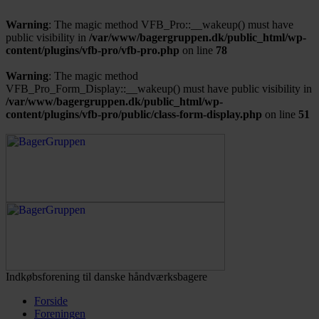
Warning
: The magic method VFB_Pro::__wakeup() must have
public visibility in
/var/www/bagergruppen.dk/public_html/wp-
content/plugins/vfb-pro/vfb-pro.php
on line
78
Warning
: The magic method
VFB_Pro_Form_Display::__wakeup() must have public visibility in
/var/www/bagergruppen.dk/public_html/wp-
content/plugins/vfb-pro/public/class-form-display.php
on line
51
Indkøbsforening til danske håndværksbagere
Forside
Foreningen