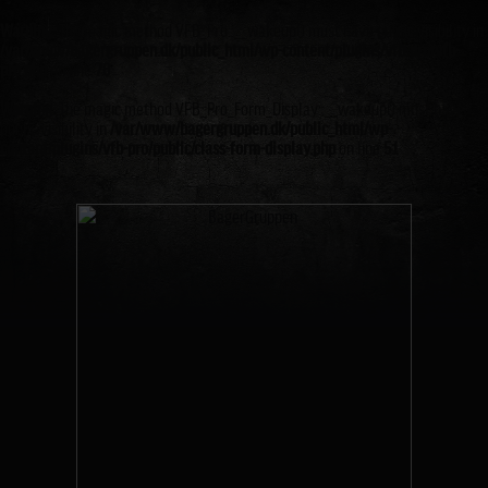
Warning
: The magic method VFB_Pro::__wakeup() must have public visibility in
/var/www/bagergruppen.dk/public_html/wp-content/plugins/vfb-pro/vfb-
pro.php
on line
78
Warning
: The magic method VFB_Pro_Form_Display::__wakeup() must have
public visibility in
/var/www/bagergruppen.dk/public_html/wp-
content/plugins/vfb-pro/public/class-form-display.php
on line
51