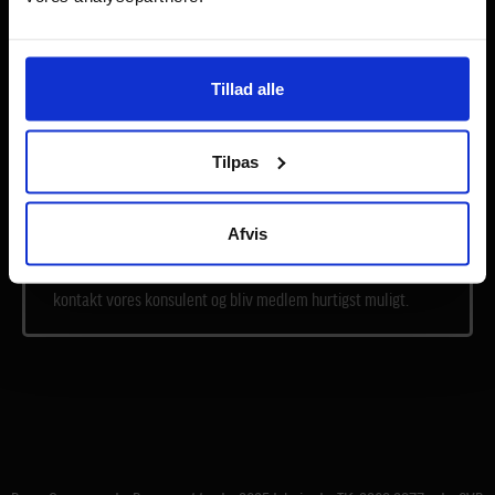
Lost your password?
Remember Me
Tillad alle
Tilpas
Har du ikke kode til BagerGruppens intranet fordi du ikke er
medlem af BagerGruppen, men er du interesseret i at høre
Afvis
mere om Danmarks bedste rabatter, bonussystemer,
leverandøraftaler og markedsførings- og salgsværktøjer, så
kontakt vores konsulent og bliv medlem hurtigst muligt.