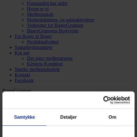
Formanden har ordet
Hvem er vi
Medlemsskab
Markedsførings- og salgsaktiviteter
Vedtægter for BagerGruppen
BagerGruppens Bestyrelse
Fra Bager til Bager
Produktudvalget
Samarbejdspartnere
Kig ind
Det siger medlemmerne
Kirstens Konditori
Stærke medlemsfordele
Kontakt
Facebook
BagerGruppen
Broenge 11
2635 Ishøj
3969 3077
kontor@bagergruppen.dk
Samtykke
Detaljer
Om
Intranet Login