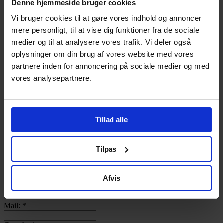
Denne hjemmeside bruger cookies
Log ind
Bliv Medlem
Vi bruger cookies til at gøre vores indhold og annoncer
mere personligt, til at vise dig funktioner fra de sociale
Username
medier og til at analysere vores trafik. Vi deler også
Password
oplysninger om din brug af vores website med vores
Remember Me
partnere inden for annoncering på sociale medier og med
Lost your password?
vores analysepartnere.
Bageri:
Kontaktperson:
*
Tillad alle
Adresse:
Post nr.:
Tilpas
By:
Afvis
Telefon:
Mail:
*