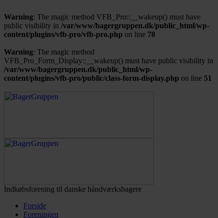
Warning
: The magic method VFB_Pro::__wakeup() must have
public visibility in
/var/www/bagergruppen.dk/public_html/wp-
content/plugins/vfb-pro/vfb-pro.php
on line
78
Warning
: The magic method
VFB_Pro_Form_Display::__wakeup() must have public visibility in
/var/www/bagergruppen.dk/public_html/wp-
content/plugins/vfb-pro/public/class-form-display.php
on line
51
Indkøbsforening til danske håndværksbagere
Forside
Foreningen