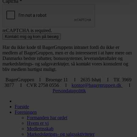
Captcha
*
reCAPTCHA is required.
Kontakt mig og kom på besøg
Har du ikke kode til BagerGruppens intranet fordi du ikke er
medlem af BagerGruppen, men er du interesseret i at høre mere om
Danmarks bedste rabatter, bonussystemer, leverandøraftaler og
markedsførings- og salgsværktøjer, så kontakt vores konsulent og
bliv medlem hurtigst muligt.
BagerGruppen I Broenge 11 I 2635 Ishøj I Tlf. 3969
3077 I CVR 2758 0556 I
kontor@bagergruppen.dk
I
Persondatapolitik
Forside
Foreningen
Formanden har ordet
Hvem er vi
Medlemsskab
Markedsførings- og salgsaktiviteter