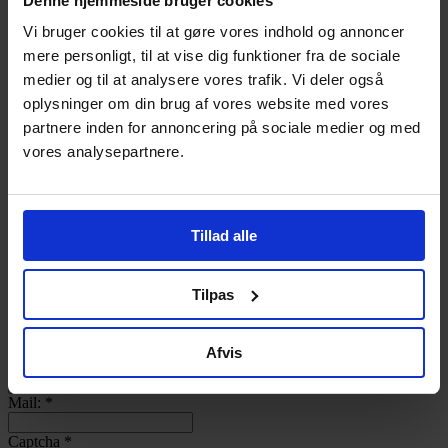
Denne hjemmeside bruger cookies
Log ind
Vi bruger cookies til at gøre vores indhold og annoncer
Bliv Medlem
mere personligt, til at vise dig funktioner fra de sociale
Username
medier og til at analysere vores trafik. Vi deler også
Password
oplysninger om din brug af vores website med vores
Remember Me
partnere inden for annoncering på sociale medier og med
Lost your password?
vores analysepartnere.
Bageri:
Kontaktperson:
*
Tillad alle
Adresse:
Post nr.:
Tilpas
By:
Afvis
Telefon:
Mail:
*
Captcha
*