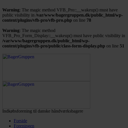
Warning
: The magic method VFB_Pro::__wakeup() must have
public visibility in
/var/www/bagergruppen.dk/public_html/wp-
content/plugins/vfb-pro/vfb-pro.php
on line
78
Warning
: The magic method
VFB_Pro_Form_Display::__wakeup() must have public visibility in
/var/www/bagergruppen.dk/public_html/wp-
content/plugins/vfb-pro/public/class-form-display.php
on line
51
Indkøbsforening til danske håndværksbagere
Forside
Foreningen