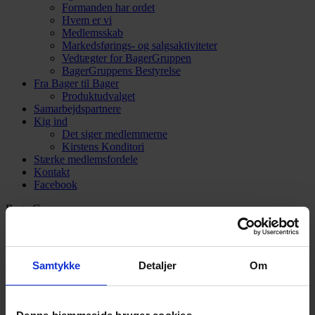
Formanden har ordet
Hvem er vi
Medlemsskab
Markedsførings- og salgsaktiviteter
Vedtægter for BagerGruppen
BagerGruppens Bestyrelse
Fra Bager til Bager
Produktudvalget
Samarbejdspartnere
Kig ind
Det siger medlemmerne
Kirstens Konditori
Stærke medlemsfordele
Kontakt
Facebook
BagerGruppen
Broenge 11
2635 Ishøj
3969 3077
kontor@bagergruppen.dk
Samtykke
Detaljer
Om
Intranet Login