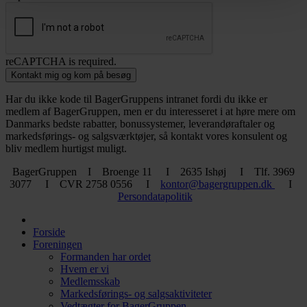
reCAPTCHA is required.
Kontakt mig og kom på besøg
Har du ikke kode til BagerGruppens intranet fordi du ikke er
medlem af BagerGruppen, men er du interesseret i at høre mere om
Danmarks bedste rabatter, bonussystemer, leverandøraftaler og
markedsførings- og salgsværktøjer, så kontakt vores konsulent og
bliv medlem hurtigst muligt.
BagerGruppen I Broenge 11 I 2635 Ishøj I Tlf. 3969
3077 I CVR 2758 0556 I
kontor@bagergruppen.dk
I
Persondatapolitik
Forside
Foreningen
Formanden har ordet
Hvem er vi
Medlemsskab
Markedsførings- og salgsaktiviteter
Vedtægter for BagerGruppen