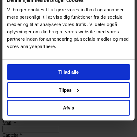
Denne hjemmeside bruger cookies
Log ind
Vi bruger cookies til at gøre vores indhold og annoncer
Bliv Medlem
mere personligt, til at vise dig funktioner fra de sociale
Username
medier og til at analysere vores trafik. Vi deler også
Password
oplysninger om din brug af vores website med vores
Remember Me
partnere inden for annoncering på sociale medier og med
Lost your password?
vores analysepartnere.
Bageri:
Kontaktperson:
*
Tillad alle
Adresse:
Post nr.:
Tilpas
By:
Afvis
Telefon:
Mail:
*
Captcha
*