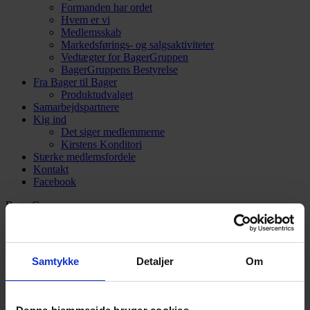
Formanden har ordet
Hvem er vi
Medlemsskab
Markedsførings- og salgsaktiviteter
Vedtægter for BagerGruppen
BagerGruppens Bestyrelse
Fra Bager til Bager
Produktudvalget
Samarbejdspartnere
Kig ind
Det siger medlemmerne
Kirstens Konditori
Stærke medlemsfordele
Kontakt
Facebook
BagerGruppen
Broenge 11
2635 Ishøj
3969 3077
kontor@bagergruppen.dk
Samtykke
Detaljer
Om
Intranet Login