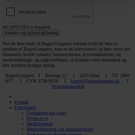
reCAPTCHA is required.
Kontakt mig og kom på besøg
Har du ikke kode til BagerGruppens intranet fordi du ikke er
medlem af BagerGruppen, men er du interesseret i at høre mere om
Danmarks bedste rabatter, bonussystemer, leverandøraftaler og
markedsførings- og salgsværktøjer, så kontakt vores konsulent og
bliv medlem hurtigst muligt.
BagerGruppen I Broenge 11 I 2635 Ishøj I Tlf. 3969
3077 I CVR 2758 0556 I
kontor@bagergruppen.dk
I
Persondatapolitik
Forside
Foreningen
Formanden har ordet
Hvem er vi
Medlemsskab
Markedsførings- og salgsaktiviteter
Vedtægter for BagerGruppen