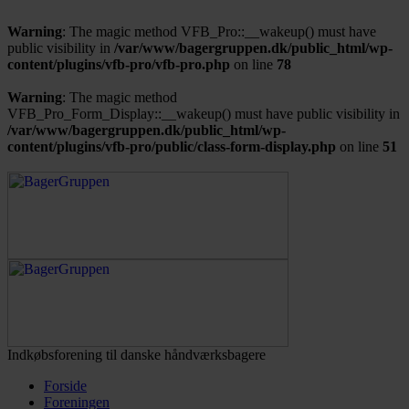
Warning
: The magic method VFB_Pro::__wakeup() must have
public visibility in
/var/www/bagergruppen.dk/public_html/wp-
content/plugins/vfb-pro/vfb-pro.php
on line
78
Warning
: The magic method
VFB_Pro_Form_Display::__wakeup() must have public visibility in
/var/www/bagergruppen.dk/public_html/wp-
content/plugins/vfb-pro/public/class-form-display.php
on line
51
Indkøbsforening til danske håndværksbagere
Forside
Foreningen