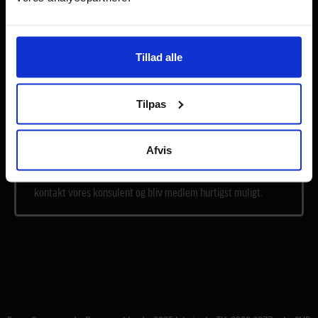
Lost your password?
Remember Me
Tillad alle
Tilpas
Har du ikke kode til BagerGruppens intranet fordi du ikke er
medlem af BagerGruppen, men er du interesseret i at høre
Afvis
mere om Danmarks bedste rabatter, bonussystemer,
leverandøraftaler og markedsførings- og salgsværktøjer, så
kontakt vores konsulent og bliv medlem hurtigst muligt.