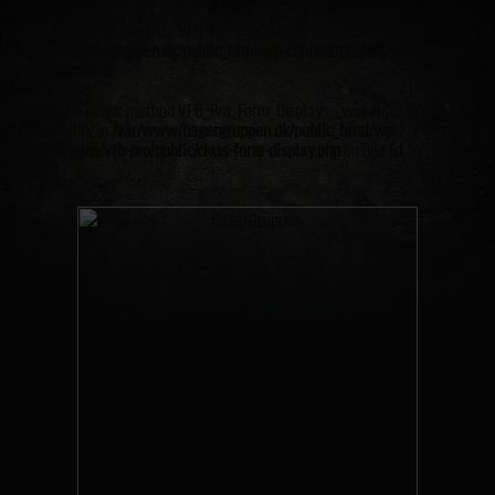
Warning
: The magic method VFB_Pro::__wakeup() must have public visibility in
/var/www/bagergruppen.dk/public_html/wp-content/plugins/vfb-pro/vfb-
pro.php
on line
78
Warning
: The magic method VFB_Pro_Form_Display::__wakeup() must have
public visibility in
/var/www/bagergruppen.dk/public_html/wp-
content/plugins/vfb-pro/public/class-form-display.php
on line
51