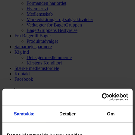
Formanden har ordet
Hvem er vi
Medlemsskab
Markedsførings- og salgsaktiviteter
Vedtægter for BagerGruppen
BagerGruppens Bestyrelse
Fra Bager til Bager
Produktudvalget
Samarbejdspartnere
Kig ind
Det siger medlemmerne
Kirstens Konditori
Stærke medlemsfordele
Kontakt
Facebook
BagerGruppen
Broenge 11
2635 Ishøj
3969 3077
kontor@bagergruppen.dk
Samtykke
Detaljer
Om
Intranet Login