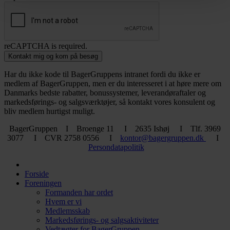
reCAPTCHA is required.
Kontakt mig og kom på besøg
Har du ikke kode til BagerGruppens intranet fordi du ikke er
medlem af BagerGruppen, men er du interesseret i at høre mere om
Danmarks bedste rabatter, bonussystemer, leverandøraftaler og
markedsførings- og salgsværktøjer, så kontakt vores konsulent og
bliv medlem hurtigst muligt.
BagerGruppen I Broenge 11 I 2635 Ishøj I Tlf. 3969
3077 I CVR 2758 0556 I
kontor@bagergruppen.dk
I
Persondatapolitik
Forside
Foreningen
Formanden har ordet
Hvem er vi
Medlemsskab
Markedsførings- og salgsaktiviteter
Vedtægter for BagerGruppen