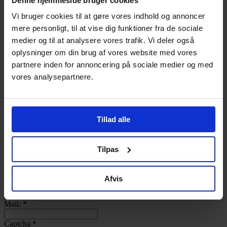
Denne hjemmeside bruger cookies
Log ind
Vi bruger cookies til at gøre vores indhold og annoncer
Bliv Medlem
mere personligt, til at vise dig funktioner fra de sociale
Username
medier og til at analysere vores trafik. Vi deler også
Password
oplysninger om din brug af vores website med vores
Remember Me
partnere inden for annoncering på sociale medier og med
Lost your password?
vores analysepartnere.
Bageri:
Kontaktperson:
*
Tillad alle
Adresse:
Post nr.:
Tilpas
By:
Afvis
Telefon:
Mail:
*
Captcha
*