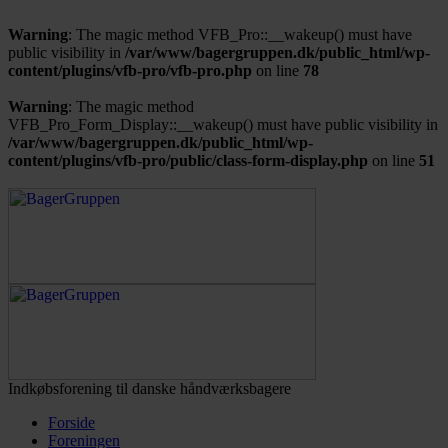
Warning
: The magic method VFB_Pro::__wakeup() must have
public visibility in
/var/www/bagergruppen.dk/public_html/wp-
content/plugins/vfb-pro/vfb-pro.php
on line
78
Warning
: The magic method
VFB_Pro_Form_Display::__wakeup() must have public visibility in
/var/www/bagergruppen.dk/public_html/wp-
content/plugins/vfb-pro/public/class-form-display.php
on line
51
Indkøbsforening til danske håndværksbagere
Forside
Foreningen